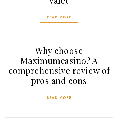
valet
READ MORE
Why choose
Maximumcasino? A
comprehensive review of
pros and cons
READ MORE