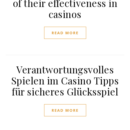
of their effectiveness in
casinos
READ MORE
Verantwortungsvolles
Spielen im Casino Tipps
für sicheres Glücksspiel
READ MORE