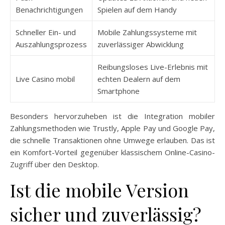
Benachrichtigungen
Spielen auf dem Handy
Schneller Ein- und
Mobile Zahlungssysteme mit
Auszahlungsprozess
zuverlässiger Abwicklung
Reibungsloses Live-Erlebnis mit
Live Casino mobil
echten Dealern auf dem
Smartphone
Besonders hervorzuheben ist die Integration mobiler
Zahlungsmethoden wie Trustly, Apple Pay und Google Pay,
die schnelle Transaktionen ohne Umwege erlauben. Das ist
ein Komfort-Vorteil gegenüber klassischem Online-Casino-
Zugriff über den Desktop.
Ist die mobile Version
sicher und zuverlässig?