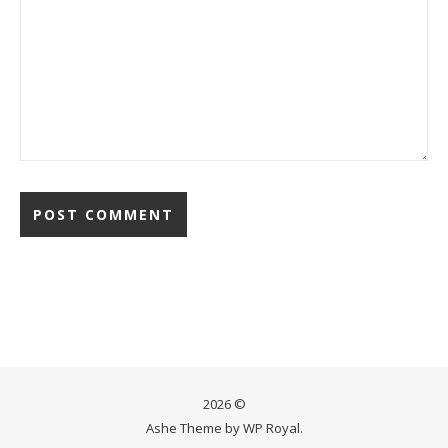
2026 ©
Ashe Theme by
WP Royal
.