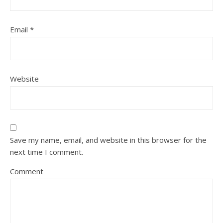
Email
*
Website
Save my name, email, and website in this browser for the
next time I comment.
Comment