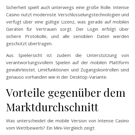
Sicherheit spielt auch unterwegs eine große Rolle. Intense
Casino nutzt modernste Verschlüsselungstechnologien und
verfügt über eine gültige Lizenz, was gerade auf mobilen
Geräten für Vertrauen sorgt. Der Login erfolgt über
sichere Protokolle, und alle sensiblen Daten werden
geschützt übertragen.
Aus Spielersicht ist zudem die Unterstützung von
verantwortungsvollem Spielen auf der mobilen Plattform
gewährleistet. Limitfunktionen und Zugangskontrollen sind
genauso vorhanden wie in der Desktop-Variante.
Vorteile gegenüber dem
Marktdurchschnitt
Was unterscheidet die mobile Version von Intense Casino
vom Wettbewerb? Ein Mini-Vergleich zeigt: