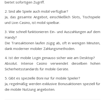
bietet sofortigen Zugriff.
2. Sind alle Spiele auch mobil verfügbar?
Ja, das gesamte Angebot, einschließlich Slots, Tischspiele
und Live-Casino, ist mobil spielbar.
3. Wie schnell funktionieren Ein- und Auszahlungen auf dem
Handy?
Die Transaktionen laufen zügig ab, oft in wenigen Minuten,
dank moderner mobiler Zahlungsmethoden.
4. Ist der mobile Login genauso sicher wie am Desktop?
Absolut. Intense Casino verwendet dieselben hohen
Sicherheitsstandards für mobile Geräte.
5. Gibt es spezielle Boni nur für mobile Spieler?
Ja, regelmäßig werden exklusive Bonusaktionen speziell für
die mobile Nutzung angeboten.