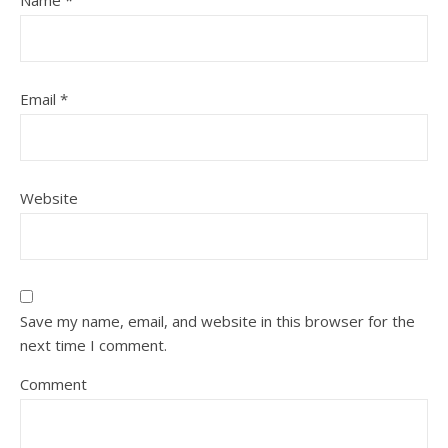
Name
*
Email
*
Website
Save my name, email, and website in this browser for the
next time I comment.
Comment