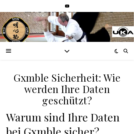
Gxmble Sicherheit: Wie
werden Ihre Daten
geschützt?
Warum sind Ihre Daten
bei Gxmble sicher?