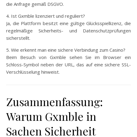
die Anfrage gemäß DSGVO.
4. Ist Gxmble lizenziert und reguliert?
Ja, die Plattform besitzt eine gültige Glücksspiellizenz, die
regelmäßige Sicherheits- und Datenschutzprüfungen
sicherstellt.
5. Wie erkennt man eine sichere Verbindung zum Casino?
Beim Besuch von Gxmble sehen Sie im Browser ein
Schloss-Symbol neben der URL, das auf eine sichere SSL-
Verschlüsselung hinweist.
Zusammenfassung:
Warum Gxmble in
Sachen Sicherheit