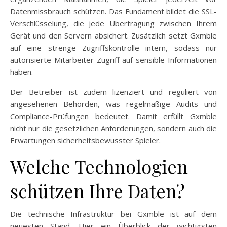
Datenmissbrauch schützen. Das Fundament bildet die SSL-
Verschlüsselung, die jede Übertragung zwischen Ihrem
Gerät und den Servern absichert. Zusätzlich setzt Gxmble
auf eine strenge Zugriffskontrolle intern, sodass nur
autorisierte Mitarbeiter Zugriff auf sensible Informationen
haben.
Der Betreiber ist zudem lizenziert und reguliert von
angesehenen Behörden, was regelmäßige Audits und
Compliance-Prüfungen bedeutet. Damit erfüllt Gxmble
nicht nur die gesetzlichen Anforderungen, sondern auch die
Erwartungen sicherheitsbewusster Spieler.
Welche Technologien
schützen Ihre Daten?
Die technische Infrastruktur bei Gxmble ist auf dem
neuesten Stand. Hier ein Überblick der wichtigsten