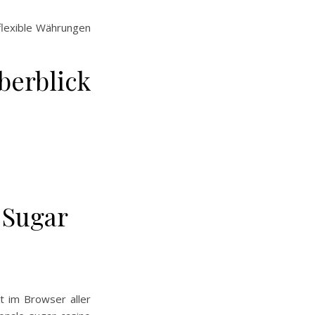
flexible Währungen
berblick
 Sugar
kt im Browser aller