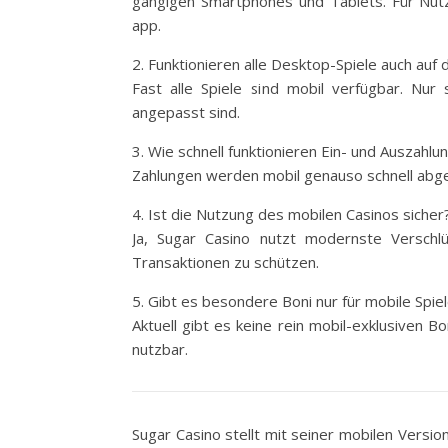
gängigen Smartphones und Tablets. Für Nutze
app.
2. Funktionieren alle Desktop-Spiele auch au
Fast alle Spiele sind mobil verfügbar. Nur 
angepasst sind.
3. Wie schnell funktionieren Ein- und Auszahl
Zahlungen werden mobil genauso schnell abge
4. Ist die Nutzung des mobilen Casinos sicher
Ja, Sugar Casino nutzt modernste Verschlü
Transaktionen zu schützen.
5. Gibt es besondere Boni nur für mobile Spie
Aktuell gibt es keine rein mobil-exklusiven B
nutzbar.
Sugar Casino stellt mit seiner mobilen Versi