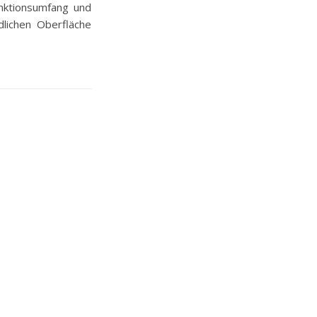
nktionsumfang und
dlichen Oberfläche