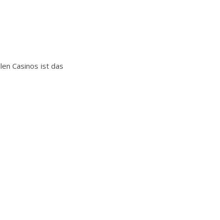
len Casinos ist das