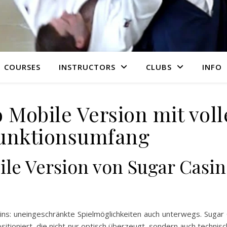
COURSES
INSTRUCTORS
CLUBS
INFO
 Mobile Version mit vol
unktionsumfang
le Version von Sugar Casin
eins: uneingeschränkte Spielmöglichkeiten auch unterwegs. Sugar 
sitioniert, die nicht nur optisch überzeugt, sondern auch technisc