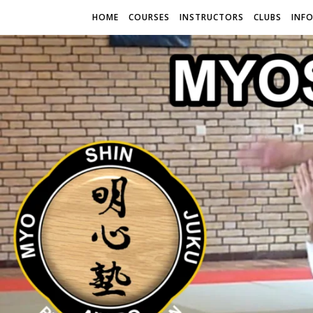
HOME
COURSES
INSTRUCTORS
CLUBS
INF