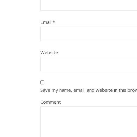
Email
*
Website
Save my name, email, and website in this bro
Comment