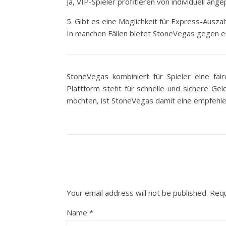
Ja, VIP-Spieler profitieren von individuell an
5. Gibt es eine Möglichkeit für Express-Ausza
In manchen Fällen bietet StoneVegas gegen ei
StoneVegas kombiniert für Spieler eine fai
Plattform steht für schnelle und sichere Gel
möchten, ist StoneVegas damit eine empfehl
Your email address will not be published.
Requ
Name
*