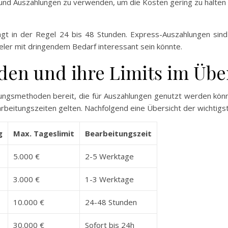
 und Auszahlungen zu verwenden, um die Kosten gering zu halten 
ägt in der Regel 24 bis 48 Stunden. Express-Auszahlungen sind
eler mit dringendem Bedarf interessant sein könnte.
en und ihre Limits im Übe
hlungsmethoden bereit, die für Auszahlungen genutzt werden könn
rbeitungszeiten gelten. Nachfolgend eine Übersicht der wichtigs
g
Max. Tageslimit
Bearbeitungszeit
5.000 €
2-5 Werktage
3.000 €
1-3 Werktage
10.000 €
24-48 Stunden
30.000 €
Sofort bis 24h