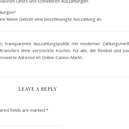
gepassten Limits und schnelleren Auszahlungen.
hlungen?
ne kleine Gebühr eine beschleunigte Auszahlung an.
re, transparente Auszahlungspolitik mit moderner Zahlungsme
dtransfers ohne versteckte Kosten. Für alle, die flexibel und zu
enswerte Adresse im Online-Casino-Markt.
LEAVE A REPLY
ired fields are marked
*