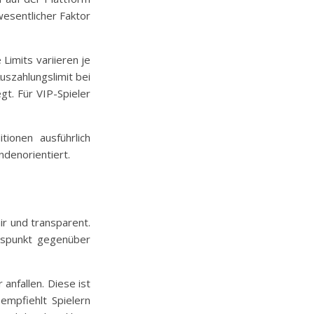
wesentlicher Faktor
Limits variieren je
uszahlungslimit bei
t. Für VIP-Spieler
tionen ausführlich
ndenorientiert.
ir und transparent.
luspunkt gegenüber
anfallen. Diese ist
mpfiehlt Spielern