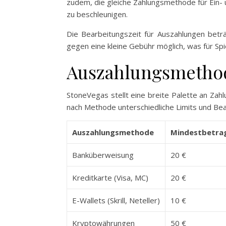
zudem, die gleiche Zahlungsmethode für Ein-
zu beschleunigen.
Die Bearbeitungszeit für Auszahlungen betr
gegen eine kleine Gebühr möglich, was für Spi
Auszahlungsmethod
StoneVegas stellt eine breite Palette an Za
nach Methode unterschiedliche Limits und Bea
Auszahlungsmethode
Mindestbetra
Banküberweisung
20 €
Kreditkarte (Visa, MC)
20 €
E-Wallets (Skrill, Neteller)
10 €
Kryptowährungen
50 €