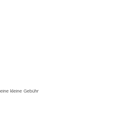
 eine kleine Gebühr