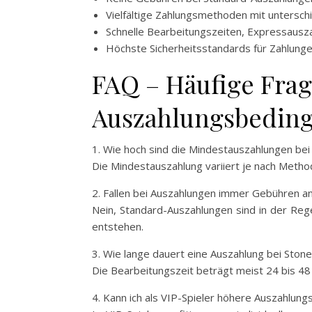
Vielfältige Zahlungsmethoden mit unterschi
Schnelle Bearbeitungszeiten, Expressausz
Höchste Sicherheitsstandards für Zahlung
FAQ – Häufige Fra
Auszahlungsbedin
1. Wie hoch sind die Mindestauszahlungen be
Die Mindestauszahlung variiert je nach Metho
2. Fallen bei Auszahlungen immer Gebühren a
Nein, Standard-Auszahlungen sind in der Rege
entstehen.
3. Wie lange dauert eine Auszahlung bei Ston
Die Bearbeitungszeit beträgt meist 24 bis 4
4. Kann ich als VIP-Spieler höhere Auszahlungs