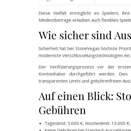
Diese Vielfalt ermöglicht es Spielern, ih
Mindestbeträge erlauben auch flexibles Spiel
Wie sicher sind Au
Sicherheit hat bei StoneVegas höchste Priori
modernste Verschlüsselungstechnologien ein.
Der Verifizierungsprozess vor der erste
Kontoinhaber durchgeführt werden. Dies 
transparenten Limits und gebührenfreien Au
Auf einen Blick: S
Gebühren
Tageslimit: 5.000 €, Wochenlimit: 15.000 €,
Keine Gebühren bei Standard-Auszahlunge