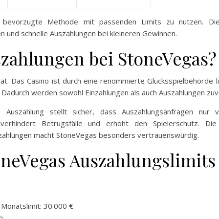
re bevorzugte Methode mit passenden Limits zu nutzen. Die 
en und schnelle Auszahlungen bei kleineren Gewinnen.
szahlungen bei StoneVegas?
tät. Das Casino ist durch eine renommierte Glücksspielbehörde l
 Dadurch werden sowohl Einzahlungen als auch Auszahlungen zuve
n Auszahlung stellt sicher, dass Auszahlungsanfragen nur
verhindert Betrugsfälle und erhöht den Spielerschutz. Di
szahlungen macht StoneVegas besonders vertrauenswürdig.
toneVegas Auszahlungslimits
 Monatslimit: 30.000 €
n