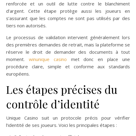
renforcée et un outil de lutte contre le blanchiment
d’argent. Cette étape protège aussi les joueurs en
s’assurant que les comptes ne sont pas utilisés par des
tiers non autorisés.
Le processus de validation intervient généralement lors
des premières demandes de retrait, mais la plateforme se
réserve le droit de demander des documents à tout
moment.
winunique casino
met donc en place une
procédure claire, simple et conforme aux standards
européens.
Les étapes précises du
contrôle d’identité
Unique Casino suit un protocole précis pour vérifier
l’identité de ses joueurs. Voici les principales étapes :