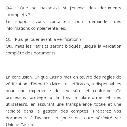
Q4 : Que se passe-t-il si j’envoie des documents
incomplets ?
Le support vous contactera pour demander des
informations complémentaires.
Q5 : Puis-je jouer avant la vérification ?
Oui, mais les retraits seront bloqués jusqu’à la validation
complète des documents.
En conclusion, Unique Casino met en œuvre des règles de
vérification d’identité claires et efficaces, indispensables
pour une expérience de jeu sûre et conforme. Ce
processus protège à la fois la plateforme et ses
utilisateurs, en assurant une transparence totale et une
rapidité dans la gestion des comptes. Préparez vos
documents à l’avance, et jouez en toute sérénité sur
Unique Casino.