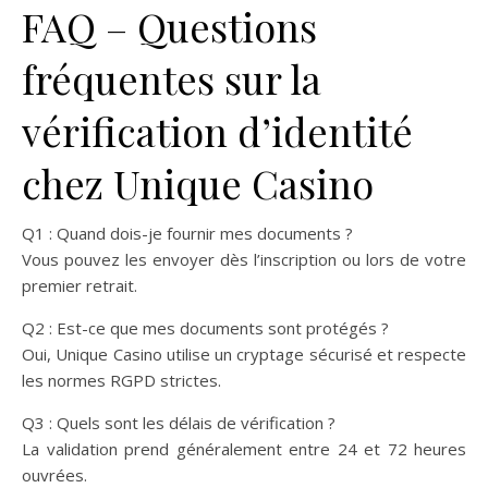
FAQ – Questions
fréquentes sur la
vérification d’identité
chez Unique Casino
Q1 : Quand dois-je fournir mes documents ?
Vous pouvez les envoyer dès l’inscription ou lors de votre
premier retrait.
Q2 : Est-ce que mes documents sont protégés ?
Oui, Unique Casino utilise un cryptage sécurisé et respecte
les normes RGPD strictes.
Q3 : Quels sont les délais de vérification ?
La validation prend généralement entre 24 et 72 heures
ouvrées.