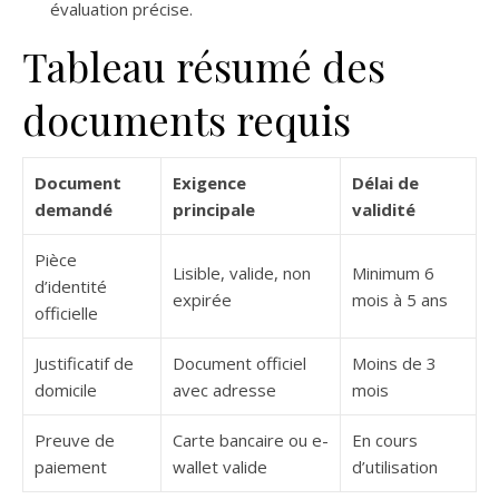
évaluation précise.
Tableau résumé des
documents requis
Document
Exigence
Délai de
demandé
principale
validité
Pièce
Lisible, valide, non
Minimum 6
d’identité
expirée
mois à 5 ans
officielle
Justificatif de
Document officiel
Moins de 3
domicile
avec adresse
mois
Preuve de
Carte bancaire ou e-
En cours
paiement
wallet valide
d’utilisation