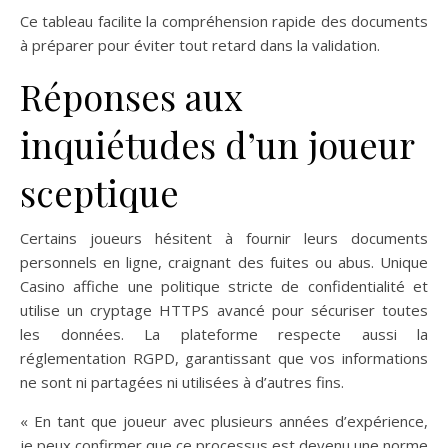
Ce tableau facilite la compréhension rapide des documents
à préparer pour éviter tout retard dans la validation.
Réponses aux
inquiétudes d’un joueur
sceptique
Certains joueurs hésitent à fournir leurs documents
personnels en ligne, craignant des fuites ou abus. Unique
Casino affiche une politique stricte de confidentialité et
utilise un cryptage HTTPS avancé pour sécuriser toutes
les données. La plateforme respecte aussi la
réglementation RGPD, garantissant que vos informations
ne sont ni partagées ni utilisées à d’autres fins.
« En tant que joueur avec plusieurs années d’expérience,
je peux confirmer que ce processus est devenu une norme