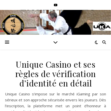
Unique Casino et ses
règles de vérification
d’identité en détail
Unique Casino s’impose sur le marché iGaming par son
sérieux et son approche sécurisée envers les joueurs. Dès
l’inscription, la plateforme met un point d’honneur à