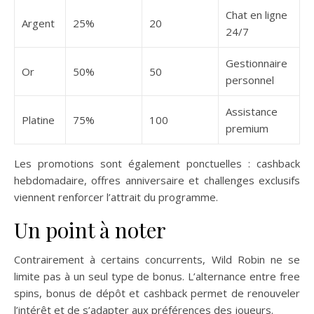
Chat en ligne
Argent
25%
20
24/7
Gestionnaire
Or
50%
50
personnel
Assistance
Platine
75%
100
premium
Les promotions sont également ponctuelles : cashback
hebdomadaire, offres anniversaire et challenges exclusifs
viennent renforcer l’attrait du programme.
Un point à noter
Contrairement à certains concurrents, Wild Robin ne se
limite pas à un seul type de bonus. L’alternance entre free
spins, bonus de dépôt et cashback permet de renouveler
l’intérêt et de s’adapter aux préférences des joueurs.