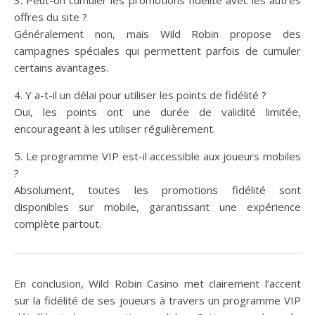
3. Peut-on cumuler les promotions fidélité avec les autres
offres du site ?
Généralement non, mais Wild Robin propose des
campagnes spéciales qui permettent parfois de cumuler
certains avantages.
4. Y a-t-il un délai pour utiliser les points de fidélité ?
Oui, les points ont une durée de validité limitée,
encourageant à les utiliser régulièrement.
5. Le programme VIP est-il accessible aux joueurs mobiles
?
Absolument, toutes les promotions fidélité sont
disponibles sur mobile, garantissant une expérience
complète partout.
En conclusion, Wild Robin Casino met clairement l’accent
sur la fidélité de ses joueurs à travers un programme VIP