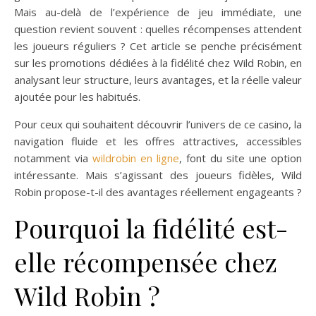
Mais au-delà de l’expérience de jeu immédiate, une
question revient souvent : quelles récompenses attendent
les joueurs réguliers ? Cet article se penche précisément
sur les promotions dédiées à la fidélité chez Wild Robin, en
analysant leur structure, leurs avantages, et la réelle valeur
ajoutée pour les habitués.
Pour ceux qui souhaitent découvrir l’univers de ce casino, la
navigation fluide et les offres attractives, accessibles
notamment via
wildrobin en ligne
, font du site une option
intéressante. Mais s’agissant des joueurs fidèles, Wild
Robin propose-t-il des avantages réellement engageants ?
Pourquoi la fidélité est-
elle récompensée chez
Wild Robin ?