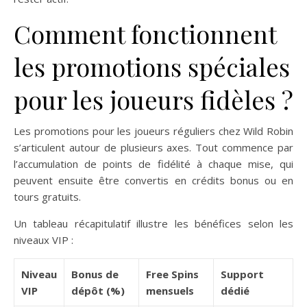
Comment fonctionnent
les promotions spéciales
pour les joueurs fidèles ?
Les promotions pour les joueurs réguliers chez Wild Robin
s’articulent autour de plusieurs axes. Tout commence par
l’accumulation de points de fidélité à chaque mise, qui
peuvent ensuite être convertis en crédits bonus ou en
tours gratuits.
Un tableau récapitulatif illustre les bénéfices selon les
niveaux VIP :
Niveau
Bonus de
Free Spins
Support
VIP
dépôt (%)
mensuels
dédié