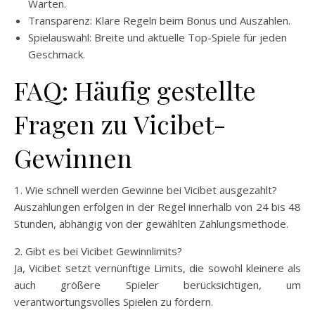
Warten.
Transparenz: Klare Regeln beim Bonus und Auszahlen.
Spielauswahl: Breite und aktuelle Top-Spiele für jeden
Geschmack.
FAQ: Häufig gestellte
Fragen zu Vicibet-
Gewinnen
1. Wie schnell werden Gewinne bei Vicibet ausgezahlt?
Auszahlungen erfolgen in der Regel innerhalb von 24 bis 48
Stunden, abhängig von der gewählten Zahlungsmethode.
2. Gibt es bei Vicibet Gewinnlimits?
Ja, Vicibet setzt vernünftige Limits, die sowohl kleinere als
auch größere Spieler berücksichtigen, um
verantwortungsvolles Spielen zu fördern.