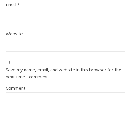
Email
*
Website
Save my name, email, and website in this browser for the
next time I comment.
Comment