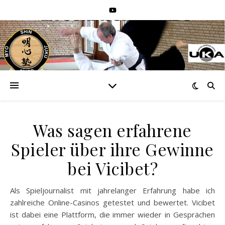
Was sagen erfahrene
Spieler über ihre Gewinne
bei Vicibet?
Als Spieljournalist mit jahrelanger Erfahrung habe ich
zahlreiche Online-Casinos getestet und bewertet. Vicibet
ist dabei eine Plattform, die immer wieder in Gesprächen