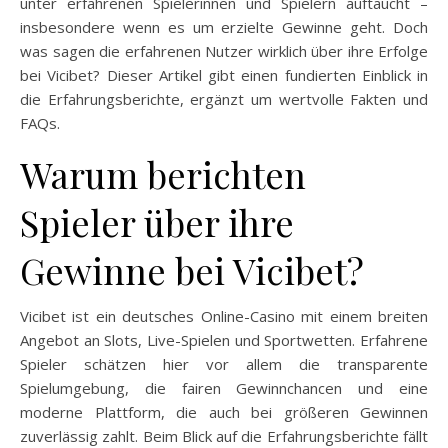
unter erfahrenen Spielerinnen und Spielern auftaucht –
insbesondere wenn es um erzielte Gewinne geht. Doch
was sagen die erfahrenen Nutzer wirklich über ihre Erfolge
bei Vicibet? Dieser Artikel gibt einen fundierten Einblick in
die Erfahrungsberichte, ergänzt um wertvolle Fakten und
FAQs.
Warum berichten
Spieler über ihre
Gewinne bei Vicibet?
Vicibet ist ein deutsches Online-Casino mit einem breiten
Angebot an Slots, Live-Spielen und Sportwetten. Erfahrene
Spieler schätzen hier vor allem die transparente
Spielumgebung, die fairen Gewinnchancen und eine
moderne Plattform, die auch bei größeren Gewinnen
zuverlässig zahlt. Beim Blick auf die Erfahrungsberichte fällt