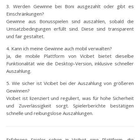
3. Werden Gewinne bei Boni ausgezahlt oder gibt es
Einschränkungen?
Gewinne aus Bonusspielen sind auszahlen, sobald die
Umsatzbedingungen erfüllt sind. Diese sind transparent
und fair gestaltet.
4. Kann ich meine Gewinne auch mobil verwalten?
Ja, die mobile Plattform von Vicibet bietet dieselbe
Funktionalität wie die Desktop-Version, inklusive schneller
Auszahlung.
5. Wie sicher ist Vicibet bei der Auszahlung von größeren
Gewinnen?
Vicibet ist lizenziert und reguliert, was für hohe Sicherheit
und Zuverlässigkeit sorgt. Spielerberichte bestätigen
schnelle und reibungslose Auszahlungen.
Erfahrene Spieler sehen in Vicibet eine Plattform, die