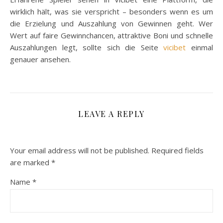
wirklich hält, was sie verspricht – besonders wenn es um
die Erzielung und Auszahlung von Gewinnen geht. Wer
Wert auf faire Gewinnchancen, attraktive Boni und schnelle
Auszahlungen legt, sollte sich die Seite
vicibet
einmal
genauer ansehen.
LEAVE A REPLY
Your email address will not be published.
Required fields
are marked
*
Name
*