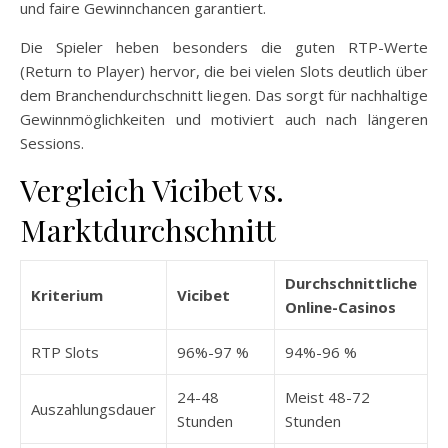
und faire Gewinnchancen garantiert.
Die Spieler heben besonders die guten RTP-Werte
(Return to Player) hervor, die bei vielen Slots deutlich über
dem Branchendurchschnitt liegen. Das sorgt für nachhaltige
Gewinnmöglichkeiten und motiviert auch nach längeren
Sessions.
Vergleich Vicibet vs.
Marktdurchschnitt
Durchschnittliche
Kriterium
Vicibet
Online-Casinos
RTP Slots
96%-97 %
94%-96 %
24-48
Meist 48-72
Auszahlungsdauer
Stunden
Stunden