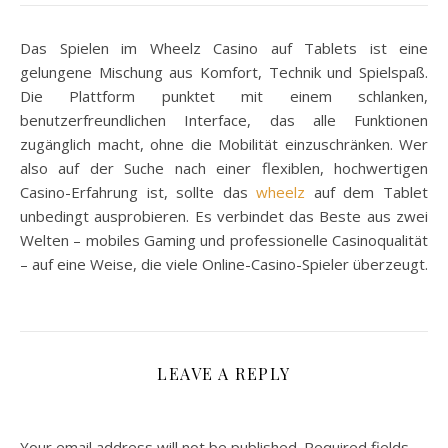
Das Spielen im Wheelz Casino auf Tablets ist eine
gelungene Mischung aus Komfort, Technik und Spielspaß.
Die Plattform punktet mit einem schlanken,
benutzerfreundlichen Interface, das alle Funktionen
zugänglich macht, ohne die Mobilität einzuschränken. Wer
also auf der Suche nach einer flexiblen, hochwertigen
Casino-Erfahrung ist, sollte das
wheelz
auf dem Tablet
unbedingt ausprobieren. Es verbindet das Beste aus zwei
Welten – mobiles Gaming und professionelle Casinoqualität
– auf eine Weise, die viele Online-Casino-Spieler überzeugt.
LEAVE A REPLY
Your email address will not be published.
Required fields