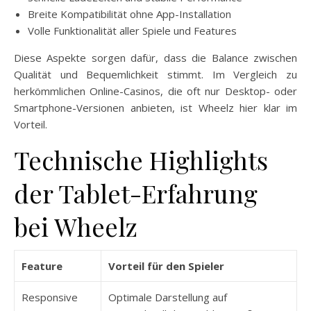
Breite Kompatibilität ohne App-Installation
Volle Funktionalität aller Spiele und Features
Diese Aspekte sorgen dafür, dass die Balance zwischen
Qualität und Bequemlichkeit stimmt. Im Vergleich zu
herkömmlichen Online-Casinos, die oft nur Desktop- oder
Smartphone-Versionen anbieten, ist Wheelz hier klar im
Vorteil.
Technische Highlights
der Tablet-Erfahrung
bei Wheelz
Feature
Vorteil für den Spieler
Responsive
Optimale Darstellung auf