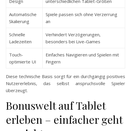
Design
unterschiedlichen Tablet-Größen
Automatische
Spiele passen sich ohne Verzerrung
Skalierung
an
Schnelle
Verhindert Verzögerungen,
Ladezeiten
besonders bei Live-Games
Touch-
Einfaches Navigieren und Spielen mit
optimierte UI
Fingern
Diese technische Basis sorgt für ein durchgängig positives
Nutzererlebnis, das selbst anspruchsvolle Spieler
überzeugt.
Bonuswelt auf Tablet
erleben – einfacher geht