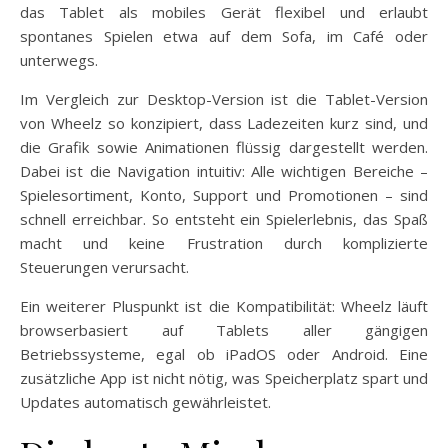
das Tablet als mobiles Gerät flexibel und erlaubt
spontanes Spielen etwa auf dem Sofa, im Café oder
unterwegs.
Im Vergleich zur Desktop-Version ist die Tablet-Version
von Wheelz so konzipiert, dass Ladezeiten kurz sind, und
die Grafik sowie Animationen flüssig dargestellt werden.
Dabei ist die Navigation intuitiv: Alle wichtigen Bereiche –
Spielesortiment, Konto, Support und Promotionen – sind
schnell erreichbar. So entsteht ein Spielerlebnis, das Spaß
macht und keine Frustration durch komplizierte
Steuerungen verursacht.
Ein weiterer Pluspunkt ist die Kompatibilität: Wheelz läuft
browserbasiert auf Tablets aller gängigen
Betriebssysteme, egal ob iPadOS oder Android. Eine
zusätzliche App ist nicht nötig, was Speicherplatz spart und
Updates automatisch gewährleistet.