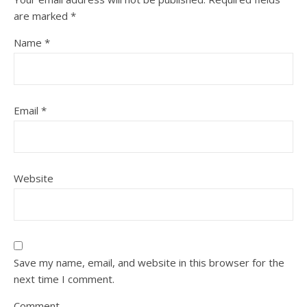
are marked
*
Name
*
Email
*
Website
Save my name, email, and website in this browser for the
next time I comment.
Comment