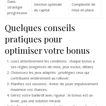
Dans
Gestion optimale
Complexité de
stratégie
du capital
mise en place
progressive
Quelques conseils
pratiques pour
optimiser votre bonus
Lisez attentivement les conditions : chaque bonus a
ses règles (exigences de mise, jeux exclus, délais).
Choisissez les jeux adaptés : privilégiez ceux qui
contribuent entièrement au rollover.
Planifiez vos sessions : éviter de jouer impulsivement
maximise vos chances.
Gérez votre bankroll avec rigueur : le bonus est un
levier, pas une solution miracle.