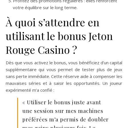
Profitez des promotions régulières : elles renforcent
votre équilibre sur le long terme.
À quoi s’attendre en
utilisant le bonus Jeton
Rouge Casino ?
Dès que vous activez le bonus, vous bénéficiez d’un capital
supplémentaire qui vous permet de tester plus de jeux
sans perte immédiate. Cette réserve aide à compenser les
mauvaises séries et à saisir les opportunités. Un joueur
expérimenté m’a confié :
« Utiliser le bonus juste avant
une session sur mes machines
préférées m’a permis de doubler
mes gains plusieurs fois. Le