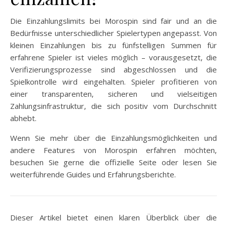
Die Einzahlungslimits bei Morospin sind fair und an die
Bedürfnisse unterschiedlicher Spielertypen angepasst. Von
kleinen Einzahlungen bis zu fünfstelligen Summen für
erfahrene Spieler ist vieles möglich – vorausgesetzt, die
Verifizierungsprozesse sind abgeschlossen und die
Spielkontrolle wird eingehalten. Spieler profitieren von
einer transparenten, sicheren und vielseitigen
Zahlungsinfrastruktur, die sich positiv vom Durchschnitt
abhebt.
Wenn Sie mehr über die Einzahlungsmöglichkeiten und
andere Features von Morospin erfahren möchten,
besuchen Sie gerne die offizielle Seite oder lesen Sie
weiterführende Guides und Erfahrungsberichte.
Dieser Artikel bietet einen klaren Überblick über die