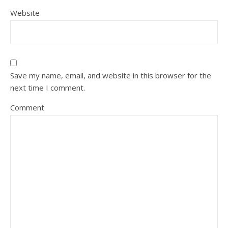
Website
Save my name, email, and website in this browser for the
next time I comment.
Comment