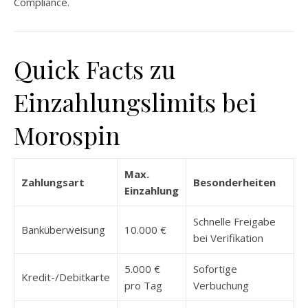
Compliance.
Quick Facts zu
Einzahlungslimits bei
Morospin
Max.
Zahlungsart
Besonderheiten
Einzahlung
Schnelle Freigabe
Banküberweisung
10.000 €
bei Verifikation
5.000 €
Sofortige
Kredit-/Debitkarte
pro Tag
Verbuchung