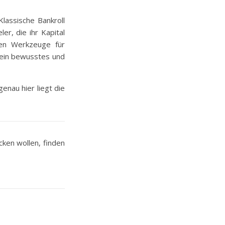
Klassische Bankroll
er, die ihr Kapital
enen Werkzeuge für
t ein bewusstes und
nau hier liegt die
cken wollen, finden