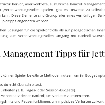
struktur hervor, aber konkrete, ausführliche Bankroll Management
ch „Verantwortungsvolles Spielen“ gibt es Hinweise zu Selbst
n kann. Diese Elemente sind Grundpfeiler eines vernünftigen Ba
r Spieltipps angeboten werden.
chen Lösungen für die Spielkontrolle als auf pädagogischen Inha
nleitung zum verantwortungsvollen Umgang mit Bankroll wünsc
l Management Tipps für Jett
bet können Spieler bewährte Methoden nutzen, um ihr Budget opti
as du nicht überschreitest.
e Einheiten (z. B. Tages- oder Session-Budgets).
Prozentsatz deiner Bankroll, um Verluste zu minimieren.
ngslimits und Pausenfunktionen, um impulsives Verhalten zu kontro