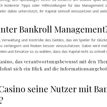
lich konkrete Tipps oder Hilfestellungen für das Management d
ieler dabei unterstützt, ihr Kapital sinnvoll einzusetzen und wel
unter Bankroll Management
Verwaltung und Kontrolle des Geldes, das ein Spieler für Glücks
 zu verlängern und Risiken besser einzuschätzen. Dabei wird me
len und Einsätze so zu wählen, dass das Kapital nicht zu schnell 
Casino, das verantwortungsbewusst mit den Th
ohnt sich ein Blick auf die Informationsangebo
 Casino seine Nutzer mit Ba
?