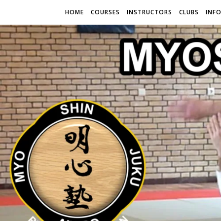
HOME
COURSES
INSTRUCTORS
CLUBS
INF