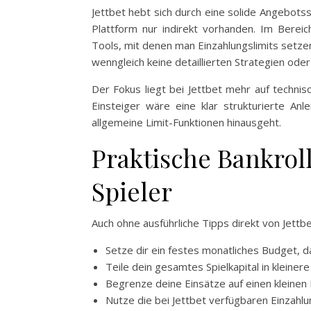
Jettbet hebt sich durch eine solide Angebots
Plattform nur indirekt vorhanden. Im Berei
Tools, mit denen man Einzahlungslimits setze
wenngleich keine detaillierten Strategien ode
Der Fokus liegt bei Jettbet mehr auf technis
Einsteiger wäre eine klar strukturierte A
allgemeine Limit-Funktionen hinausgeht.
Praktische Bankrol
Spieler
Auch ohne ausführliche Tipps direkt von Jett
Setze dir ein festes monatliches Budget, d
Teile dein gesamtes Spielkapital in kleiner
Begrenze deine Einsätze auf einen kleinen 
Nutze die bei Jettbet verfügbaren Einzahlu