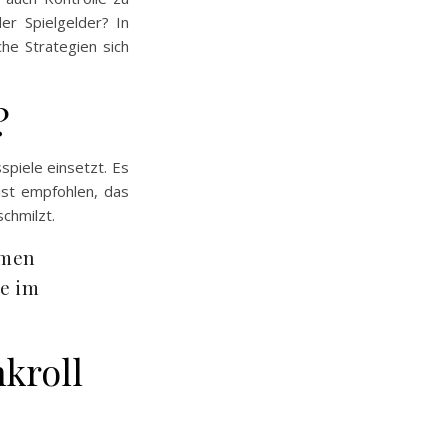
er Spielgelder? In
che Strategien sich
?
spiele einsetzt. Es
ist empfohlen, das
schmilzt.
emen
te im
nkroll