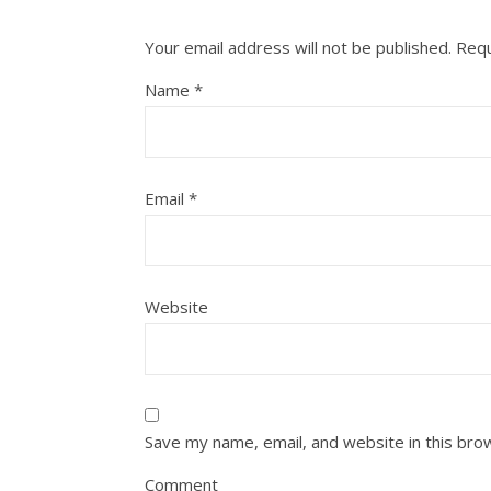
Your email address will not be published.
Requ
Name
*
Email
*
Website
Save my name, email, and website in this bro
Comment