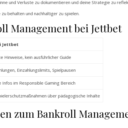
nne und Verluste zu dokumentieren und deine Strategie zu reflek
 zu behalten und nachhaltiger zu spielen.
oll Management bei Jettbet
i Jettbet
e Hinweise, kein ausführlicher Guide
lungen, Einzahlungslimits, Spielpausen
 Infos im Responsible Gaming Bereich
pielerschutzmaßnahmen über pädagogische Inhalte
gen zum Bankroll Manageme