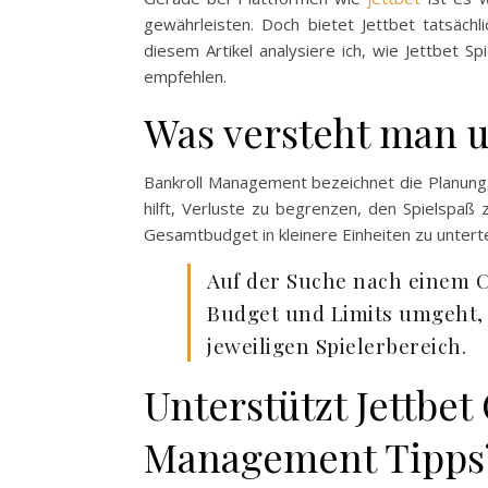
gewährleisten. Doch bietet Jettbet tatsäch
diesem Artikel analysiere ich, wie Jettbet Sp
empfehlen.
Was versteht man 
Bankroll Management bezeichnet die Planung, 
hilft, Verluste zu begrenzen, den Spielspaß
Gesamtbudget in kleinere Einheiten zu untertei
Auf der Suche nach einem 
Budget und Limits umgeht, l
jeweiligen Spielerbereich.
Unterstützt Jettbet
Management Tipps