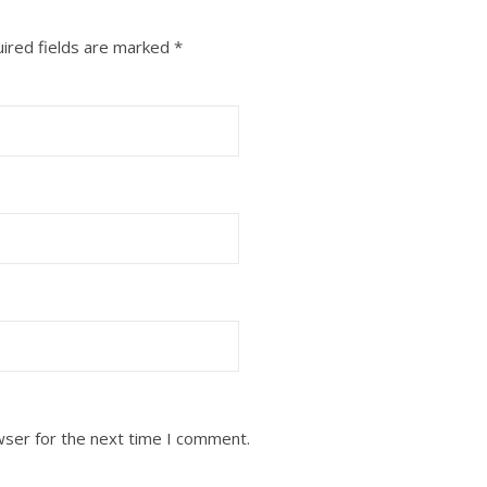
ired fields are marked
*
wser for the next time I comment.